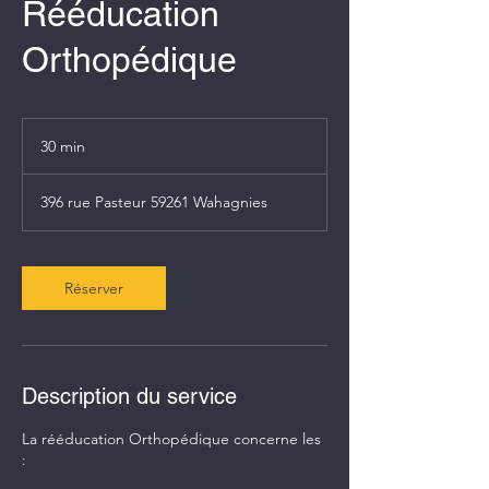
Rééducation
Orthopédique
30 min
3
0
m
396 rue Pasteur 59261 Wahagnies
i
n
Réserver
Description du service
La rééducation Orthopédique concerne les
: