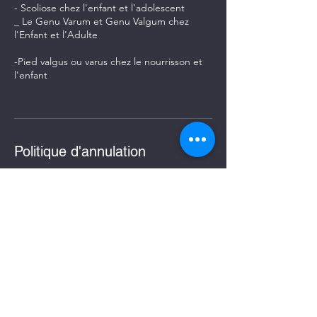
- Scoliose chez l'enfant et l'adolescent
_ Le Genu Varum et Genu Valgum chez
l'Enfant et l'Adulte
-Pied valgus ou varus chez le nourrisson et
l'enfant
Politique d'annulation
En cas d'annulation, merci de prévenir le
plus tôt possible
Coordonnées
396 Rue Pasteur, 59261 Wahagnies, France